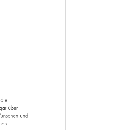
 die 
gar über 
 Wünschen und 
chen 