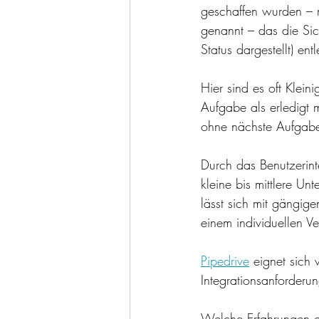
geschaffen wurden – mi
genannt – das die Si
Status dargestellt) en
Hier sind es oft Klei
Aufgabe als erledigt 
ohne nächste Aufgabe 
Durch das Benutzerinte
kleine bis mittlere Un
lässt sich mit gängig
einem individuellen V
Pipedrive
 eignet sich
Integrationsanforderu
Welche Erfahrungen g