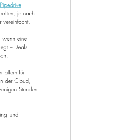
Pipedrive
alten, je nach 
r vereinfacht. 
, wenn eine 
legt – Deals 
ben. 
or allem für 
 in der Cloud, 
 wenigen Stunden 
ing- und 