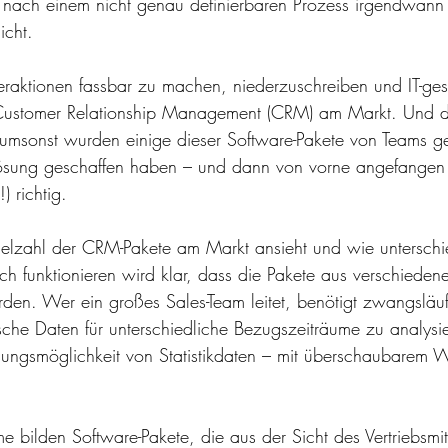
n nach einem nicht genau definierbaren Prozess irgendwann
icht. 
teraktionen fassbar zu machen, niederzuschreiben und IT-gest
 Customer Relationship Management (CRM) am Markt. Und dü
t umsonst wurden einige dieser Software-Pakete von Teams ge
Lösung geschaffen haben – und dann von vorne angefangen
) richtig. 
elzahl der CRM-Pakete am Markt ansieht und wie unterschie
ch funktionieren wird klar, dass die Pakete aus verschieden
den. Wer ein großes Sales-Team leitet, benötigt zwangsläuf
tische Daten für unterschiedliche Bezugszeiträume zu analy
ssungsmöglichkeit von Statistikdaten – mit überschaubarem W
 bilden Software-Pakete, die aus der Sicht des Vertriebsmit