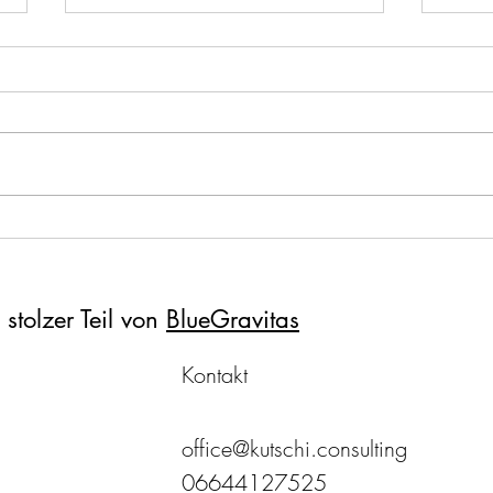
Projektmanagement: Eine
Denkt
einfache Anleitung für
Digit
erfolgreiche Projekte
stolzer Teil von
BlueGravitas
Kontakt
office@kutschi.consulting
06644127525