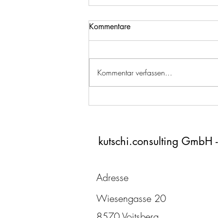
Kommentare
Kommentar verfassen...
Agiles Projektmanagement: So
bleiben Sie flexibel, auch
wenn die Umwelt auf
Wasserfall setzt
kutschi.consulting GmbH -
Adresse
Wiesengasse 20
8570 Voitsberg