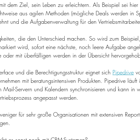
t dem Ziel, sein Leben zu erleichtern. Als Beispiel sei hier 
chtweise aus agilen Methoden (mögliche Deals werden in Sp
tlehnt und die Aufgabenverwaltung für den Vertriebsmitarbeite
nigkeiten, die den Unterschied machen. So wird zum Beispiel
markiert wird, sofort eine nächste, noch leere Aufgabe ange
oder mit überfälligen werden in der Übersicht hervorgeho
rface und die Berechtigungsstruktur eignet sich 
Pipedrive
 v
ternehmen mit beratungsintensiven Produkten. Pipedrive läuft
en Mail-Servern und Kalendern synchronisieren und kann in
ertriebsprozess angepasst werden.
 weniger für sehr große Organisationen mit extensiven Report
ngen. 
ibt es sonst noch mit CRM-Systemen? 